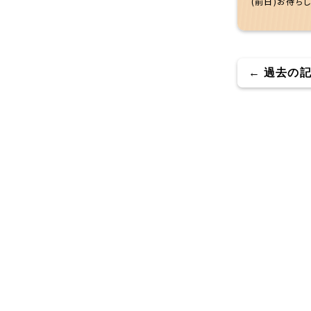
(前日)お待ち
← 過去の