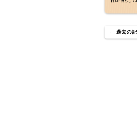
日)お待ちして
← 過去の